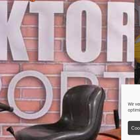
Wir v
optim
K
Coo
Tr