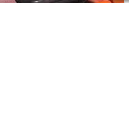
In
Te
E-